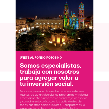
ÚNETE AL FONDO POTOSINO
Somos especialistas,
trabaja con nosotros
para agregar valor a
tu inversión social.
Nos aseguramos de que los recursos estén en
manos de quien aborda los problemas y trabaja
efectivamente. Sumamos aprendizaje, asesorias
y conocimiento práctico a las actividades de
todos nuestros colaboradores. Compartimos la
experiencia teritorial y el conocimiento, los